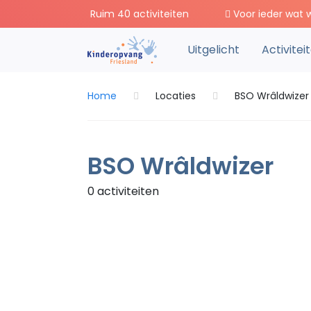
Ruim 40 activiteiten
Voor ieder wat w
Uitgelicht
Activitei
Home
Locaties
BSO Wrâldwizer
BSO Wrâldwizer
0 activiteiten